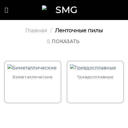
Skip
to
content
Главная
/
Ленточные пилы
ПОКАЗАТЬ
Биметаллические
Тревдосплавные