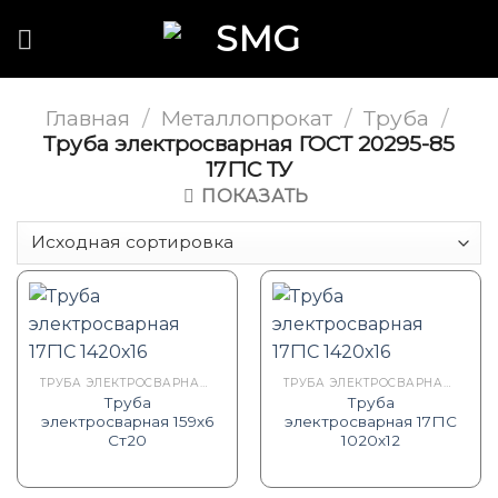
Skip
to
content
Главная
/
Металлопрокат
/
Труба
/
Труба электросварная ГОСТ 20295-85
17Г1С ТУ
ПОКАЗАТЬ
ТРУБА ЭЛЕКТРОСВАРНАЯ ГОСТ 20295-85 17Г1С ТУ
ТРУБА ЭЛЕКТРОСВАРНАЯ ГОСТ 20295-85 17Г1С ТУ
Труба
Труба
электросварная 159х6
электросварная 17Г1С
Ст20
1020х12