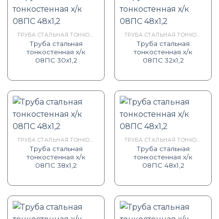
ТРУБА СТАЛЬНАЯ ТОНКОСТЕННАЯ
ТРУБА СТАЛЬНАЯ ТОНКОСТЕННАЯ
Труба стальная
Труба стальная
тонкостенная х/к
тонкостенная х/к
08ПС 30х1,2
08ПС 32х1,2
ТРУБА СТАЛЬНАЯ ТОНКОСТЕННАЯ
ТРУБА СТАЛЬНАЯ ТОНКОСТЕННАЯ
Труба стальная
Труба стальная
тонкостенная х/к
тонкостенная х/к
08ПС 38х1,2
08ПС 48х1,2