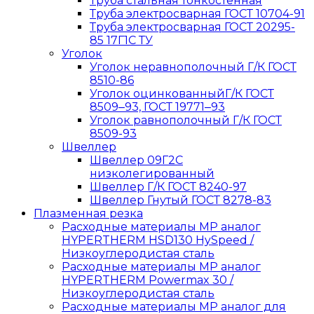
Труба стальная тонкостенная
Труба электросварная ГОСТ 10704-91
Труба электросварная ГОСТ 20295-
85 17Г1С ТУ
Уголок
Уголок неравнополочный Г/К ГОСТ
8510-86
Уголок оцинкованныйГ/К ГОСТ
8509‒93, ГОСТ 19771‒93
Уголок равнополочный Г/К ГОСТ
8509-93
Швеллер
Швеллер 09Г2С
низколегированный
Швеллер Г/К ГОСТ 8240-97
Швеллер Гнутый ГОСТ 8278-83
Плазменная резка
Расходные материалы MP аналог
HYPERTHERM HSD130 HySpeed /
Низкоуглеродистая сталь
Расходные материалы MP аналог
HYPERTHERM Powermax 30 /
Низкоуглеродистая сталь
Расходные материалы MP аналог для