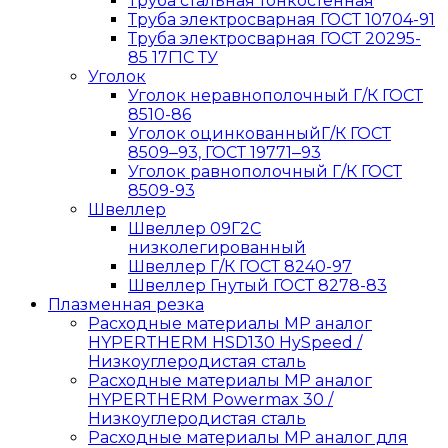
Труба стальная тонкостенная
Труба электросварная ГОСТ 10704-91
Труба электросварная ГОСТ 20295-
85 17Г1С ТУ
Уголок
Уголок неравнополочный Г/К ГОСТ
8510-86
Уголок оцинкованныйГ/К ГОСТ
8509‒93, ГОСТ 19771‒93
Уголок равнополочный Г/К ГОСТ
8509-93
Швеллер
Швеллер 09Г2С
низколегированный
Швеллер Г/К ГОСТ 8240-97
Швеллер Гнутый ГОСТ 8278-83
Плазменная резка
Расходные материалы MP аналог
HYPERTHERM HSD130 HySpeed /
Низкоуглеродистая сталь
Расходные материалы MP аналог
HYPERTHERM Powermax 30 /
Низкоуглеродистая сталь
Расходные материалы MP аналог для