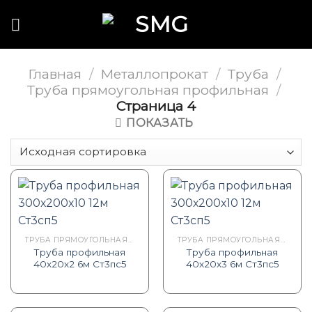
Skip
to
content
Главная
/
Металлопрокат
/
Труба
/
Труба прямоугольная профильная
/
Страница 4
ПОКАЗАТЬ
ТРУБА ПРЯМОУГОЛЬНАЯ ПРОФИЛЬНАЯ
ТРУБА ПРЯМОУГОЛЬНАЯ ПРОФИЛЬНАЯ
Труба профильная
Труба профильная
40х20х2 6м Ст3пс5
40х20х3 6м Ст3пс5