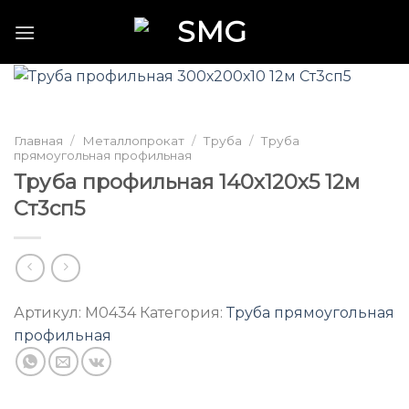
Skip
to
content
Главная
/
Металлопрокат
/
Труба
/
Труба
прямоугольная профильная
Труба профильная 140х120х5 12м
Ст3сп5
Артикул:
M0434
Категория:
Труба прямоугольная
профильная