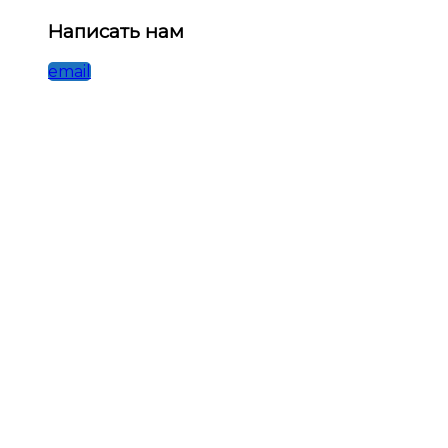
Написать нам
email
Начать чат в WhatsApp
Whatsapp
© 2026 • Севметгрупп
Каталог
О нас
Контакты