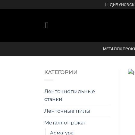
Skip
ДИБУНОВСКА
to
content
МЕТАЛЛОПРОК
КАТЕГОРИИ
Ленточнопильные
станки
Ленточные пилы
Металлопрокат
Арматура