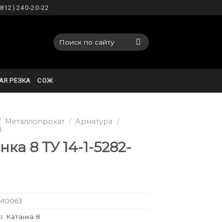
(812) 240-20-22
Искать:
АЯ РЕЗКА
СОЖ
/
Металлопрокат
/
Арматура
/
8
нка 8 ТУ 14-1-5282-
M0063
я:
Катанка 8