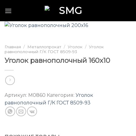
Skip
to
content
Главная
/
Металлопрокат
/
Уголок
/
Уголок
равнополочный Г/К ГОСТ 8509-93
Уголок равнополочный 160х10
Артикул:
M0860
Категория:
Уголок
равнополочный Г/К ГОСТ 8509-93