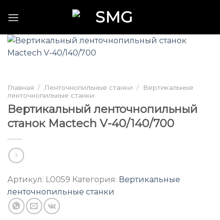
Skip
to
content
Главная
/
Ленточнопильные станки
/
Вертикальные
ленточнопильные станки
Вертикальный ленточнопильный
станок Mactech V-40/140/700
Артикул:
L0059
Категория:
Вертикальные
ленточнопильные станки