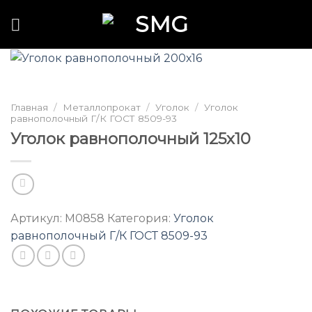
Skip
to
content
Главная
/
Металлопрокат
/
Уголок
/
Уголок
равнополочный Г/К ГОСТ 8509-93
Уголок равнополочный 125х10
Артикул:
M0858
Категория:
Уголок
равнополочный Г/К ГОСТ 8509-93